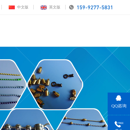
159-9277-5831
中文版
英文版
页
五金饰品链条
应用案例
视频中心
公司动态
关于领航
联
QQ咨询