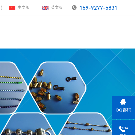
159-9277-5831
中文版
英文版
页
五金饰品链条
应用案例
视频中心
公司动态
关于领航
联
QQ咨询