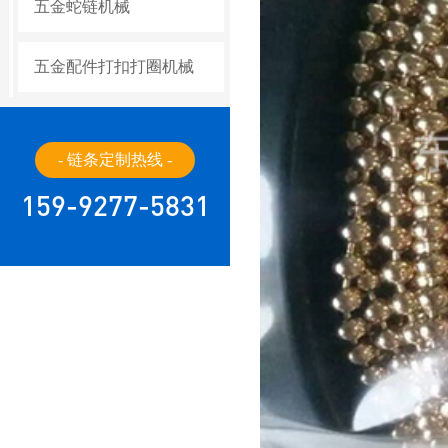
五金蛇链机械
五金配件打扣打圈机械
- 链条定制热线 -
159-9277-5831