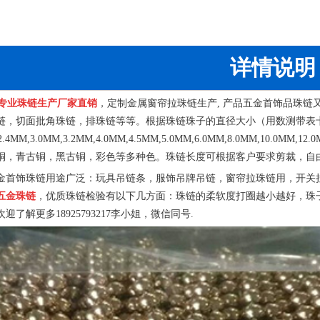
详情说明
专业珠链生产厂家直销
，
定制金属窗帘拉珠链生产,
产品五金首饰品珠链
链，切面批角珠链，排珠链等等。
根据珠链珠子的直径大小（用数测带表
2.4MM,3.0MM,3.2MM,4.0MM,4.5MM,5.0MM,6.0MM,8.0MM,10.0MM,12.
铜，青古铜，黑古铜，彩色等多种色。珠链长度可根据客户要求剪裁，自
金首饰珠链用途广泛：玩具吊链条，服饰吊牌吊链，窗帘拉珠链用，开关
五金珠链
，优质珠链检验有以下几方面：珠链的柔软度打圈越小越好，珠
欢迎了解更多
18925793217
李小姐，微信同号
.