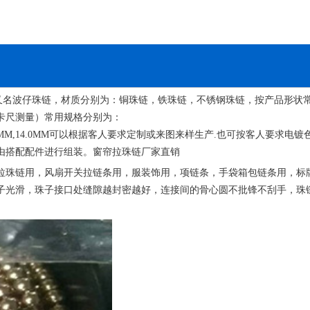
又名波仔珠链，材质分别为：铜珠链，铁珠链，不锈钢珠链，按产品形状
卡尺测量）常用规格分别为：
0MM,14.0MM
可以根据客人要求定制或来图来样生产
.
也可按客人要求电镀
由搭配配件进行组装。窗帘拉珠链厂家直销
拉珠链用，风扇开关拉链条用，服装饰用，项链条，手袋箱包链条用，标
子光滑，珠子接口处缝隙越封密越好，连接间的骨心圆不批锋不刮手，珠