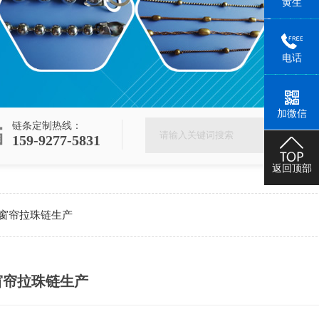
黄生
电话
加微信
链条定制热线：
159-9277-5831
返回顶部
窗帘拉珠链生产
窗帘拉珠链生产