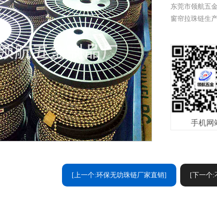
东莞市领航五金
窗帘拉珠链生产厂
手机网
[上一个:环保无叻珠链厂家直销]
[下一个