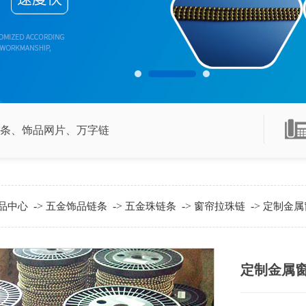
条
、
饰品网片
、
万字链
->
->
->
->
品中心
五金饰品链条
五金珠链条
窗帘拉珠链
定制金属
定制金属