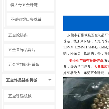
特大号五金珠链
不锈钢焊口夹珠链
五金蛇链条
东莞市石排领航五金制品厂
珠链，榄形米珠链，长短间珠
1.0MM,1.2MM,1.5MM,2.0MM,
五金首饰品网片
叻，环保叻，枪黑叻，铬，青
专业生产窗帘拉珠链条
,
五
五金首饰织钮链条
条，首饰品用链条。
大量供应
好有承受力。东莞五金珠链，
五金饰品链条机械
五金珠链机械