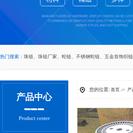
热门搜索：
珠链
、
珠链厂家
、
蛇链
、
不锈钢蛇链
、
五金首饰织链
您的位置:
->
首页
产
产品中心
Product center