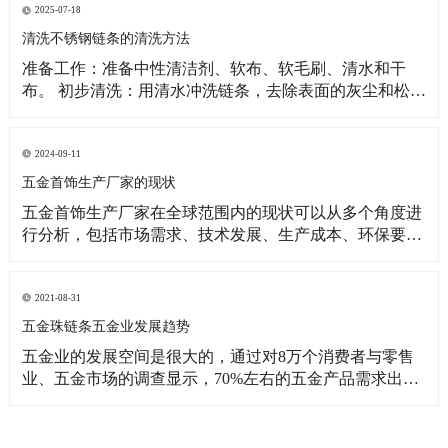
2025-07-18
清洗不锈钢链条的清洗方法
准备工作：准备中性清洁剂、软布、软毛刷、清水和干
布。 初步清洗：用清水冲洗链条，去除表面的灰尘和松散
污渍。如果链条较脏，可将其浸泡在温肥皂水中，用软毛
刷轻轻刷洗。 深入清洗：用手抓住链条一端，慢慢转动链
条，清理内部异物。对于顽固污渍，可用牙刷蘸取中性清
2024-09-11
洁剂仔细清理。 冲洗与擦干：用清水彻底
五金首饰生产厂家的现状
五金首饰生产厂家在全球范围内的现状可以从多个角度进
行分析，包括市场需求、技术发展、生产成本、环保要求
和竞争态势等方面。 市场需求：多样化需求：消费者对五
金首饰的需求日益多样化，不仅追求美观和时尚，还注重
个性化和定制化服务。 线上销售增长：随着电子商务的发
2021-08-31
展，越来越多的五金首饰厂家通过线上平台销售
五金珠链条五金业发展趋势
五金业的发展空间是很大的，通过对8万个消费者与零售
业、五金市场的调查显示，70%左右的五金产品需求出自
房屋装修，40%的产品取决于一些国内的五金供应商的供
应能力。更多的家庭希望能够看到更多的五金产品被零售
商所提供。但是非常遗憾的是，我们的市场研究还是非常