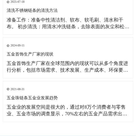
2025-07-18
清洗不锈钢链条的清洗方法
准备工作：准备中性清洁剂、软布、软毛刷、清水和干
布。 初步清洗：用清水冲洗链条，去除表面的灰尘和松散
污渍。如果链条较脏，可将其浸泡在温肥皂水中，用软毛
刷轻轻刷洗。 深入清洗：用手抓住链条一端，慢慢转动链
条，清理内部异物。对于顽固污渍，可用牙刷蘸取中性清
2024-09-11
洁剂仔细清理。 冲洗与擦干：用清水彻底
五金首饰生产厂家的现状
五金首饰生产厂家在全球范围内的现状可以从多个角度进
行分析，包括市场需求、技术发展、生产成本、环保要求
和竞争态势等方面。 市场需求：多样化需求：消费者对五
金首饰的需求日益多样化，不仅追求美观和时尚，还注重
个性化和定制化服务。 线上销售增长：随着电子商务的发
2021-08-31
展，越来越多的五金首饰厂家通过线上平台销售
五金珠链条五金业发展趋势
五金业的发展空间是很大的，通过对8万个消费者与零售
业、五金市场的调查显示，70%左右的五金产品需求出自
房屋装修，40%的产品取决于一些国内的五金供应商的供
应能力。更多的家庭希望能够看到更多的五金产品被零售
商所提供。但是非常遗憾的是，我们的市场研究还是非常