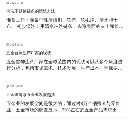
2025-07-18
清洗不锈钢链条的清洗方法
准备工作：准备中性清洁剂、软布、软毛刷、清水和干
布。 初步清洗：用清水冲洗链条，去除表面的灰尘和松散
污渍。如果链条较脏，可将其浸泡在温肥皂水中，用软毛
刷轻轻刷洗。 深入清洗：用手抓住链条一端，慢慢转动链
条，清理内部异物。对于顽固污渍，可用牙刷蘸取中性清
2024-09-11
洁剂仔细清理。 冲洗与擦干：用清水彻底
五金首饰生产厂家的现状
五金首饰生产厂家在全球范围内的现状可以从多个角度进
行分析，包括市场需求、技术发展、生产成本、环保要求
和竞争态势等方面。 市场需求：多样化需求：消费者对五
金首饰的需求日益多样化，不仅追求美观和时尚，还注重
个性化和定制化服务。 线上销售增长：随着电子商务的发
2021-08-31
展，越来越多的五金首饰厂家通过线上平台销售
五金珠链条五金业发展趋势
五金业的发展空间是很大的，通过对8万个消费者与零售
业、五金市场的调查显示，70%左右的五金产品需求出自
房屋装修，40%的产品取决于一些国内的五金供应商的供
应能力。更多的家庭希望能够看到更多的五金产品被零售
商所提供。但是非常遗憾的是，我们的市场研究还是非常